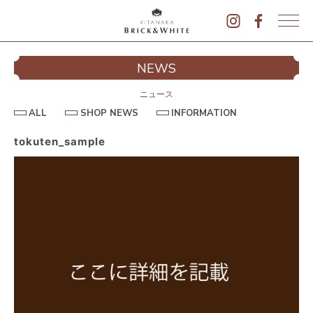
K
I
シ
NEWS
T
イ
A
N
ニュース
A
A
S
I
ALL
SHOP NEWS
INFORMATION
L
K
H
N
L
O
F
A
P
O
tokuten_sample
B
N
R
E
M
R
W
A
I
S
T
I
C
O
K
N
&
駐
W
H
I
T
E