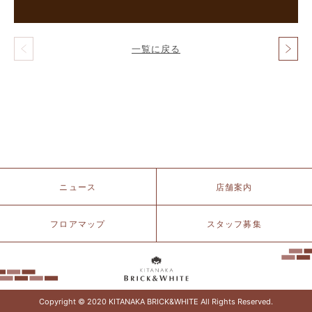
一覧に戻る
投
稿
ナ
ビ
ゲ
ー
シ
ョ
ン
北
ニュース
店舗案内
仲
ブ
リ
フロアマップ
スタッフ募集
ッ
ク
&
ホ
ワ
イ
Copyright © 2020 KITANAKA BRICK&WHITE All Rights Reserved.
ト