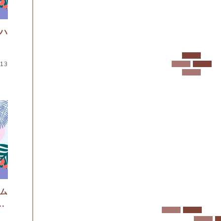
N
P
F
N
O
E
ハ
R
W
M
S
A
.13
T
I
O
N
ム
.