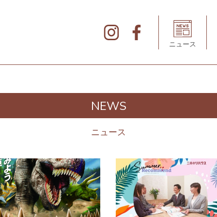
北
仲
ブ
リ
ニュース
ッ
ク
&
ホ
ワ
イ
ト
の
デ
NEWS
ィ
レ
ク
ト
ニュース
リ