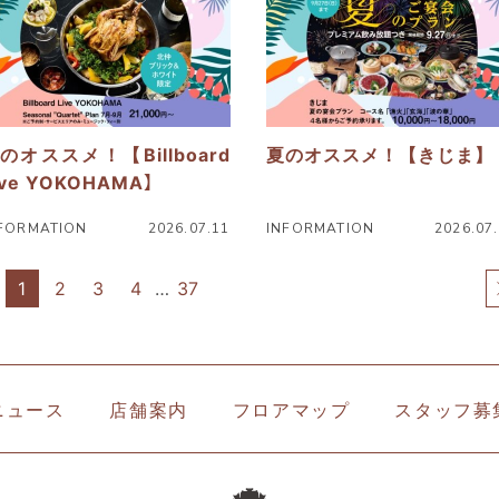
詳
細
へ
のオススメ！【Billboard
夏のオススメ！【きじま】
ive YOKOHAMA】
FORMATION
2026.07.11
INFORMATION
2026.07
ニ
1
2
3
4
…
37
ュ
ー
ス
詳
ニュース
店舗案内
フロアマップ
スタッフ募
細
へ