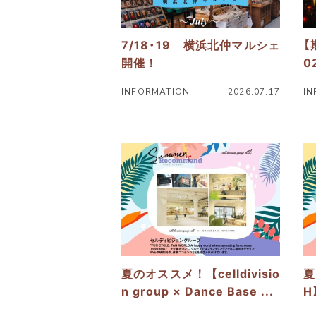
&
W
H
7/18・19 横浜北仲マルシェ
【
I
開催！
0
T
INFORMATION
2026.07.17
IN
E
ニ
ニ
ュ
ュ
ー
ー
ス
ス
詳
詳
細
細
へ
へ
夏のオススメ！【celldivisio
夏
n group × Dance Base ...
H