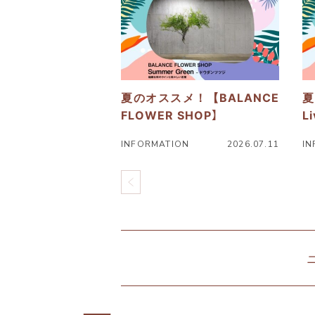
詳
詳
細
細
へ
へ
夏のオススメ！【BALANCE
夏
FLOWER SHOP】
L
INFORMATION
2026.07.11
IN
ニ
ニ
ュ
ュ
ー
ー
ス
ス
北
詳
詳
仲
細
細
ブ
へ
へ
リ
ッ