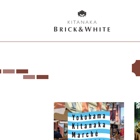
K
I
T
A
N
A
K
A
B
R
I
C
K