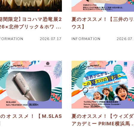
期間限定】ヨコハマ恐竜展2
夏のオススメ！【三井のリ
26×北仲ブリック＆ホワ ...
ウス】
FORMATION
2026.07.17
INFORMATION
2026.07
ニ
ュ
ー
ス
詳
細
へ
のオススメ！【M.SLAS
夏のオススメ！【ウィズダ
】
アカデミー PRIME横浜馬 ..