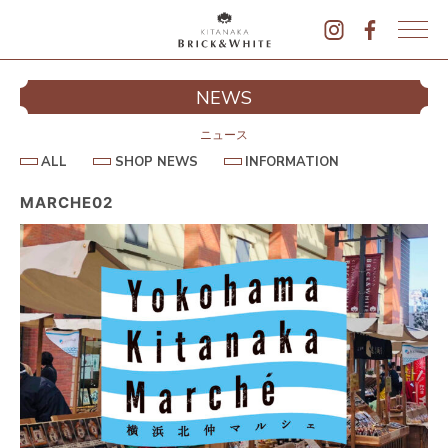
K
I
シ
NEWS
T
イ
A
N
ニュース
A
A
S
I
ALL
SHOP NEWS
INFORMATION
L
K
H
N
L
O
F
A
P
O
MARCHE02
B
N
R
E
M
R
W
A
I
S
T
I
C
O
K
N
&
駐
W
H
I
T
E