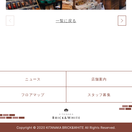
一覧に戻る
投
稿
ナ
ビ
ゲ
ー
シ
ョ
ン
北
ニュース
店舗案内
仲
ブ
リ
フロアマップ
スタッフ募集
ッ
ク
&
ホ
ワ
イ
Copyright © 2020 KITANAKA BRICK&WHITE All Rights Reserved.
ト