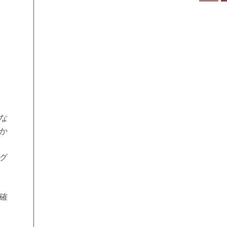
な
か
グ
確