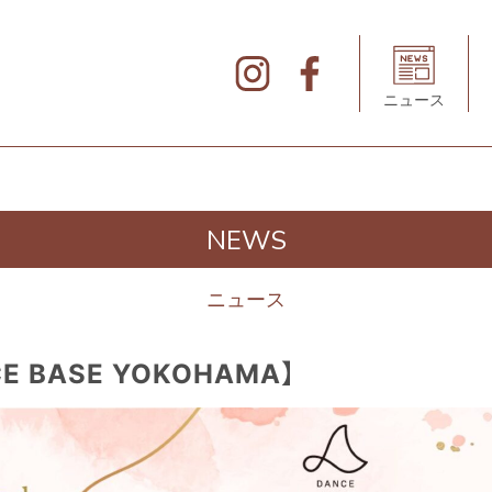
北
仲
ブ
リ
ニュース
ッ
ク
&
ホ
ワ
イ
ト
の
デ
NEWS
ィ
レ
ク
ト
ニュース
リ
BASE YOKOHAMA】