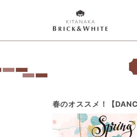
K
I
T
A
N
A
K
A
B
春のオススメ！【DANCE 
R
I
C
K