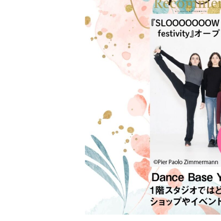
&
W
H
I
T
E