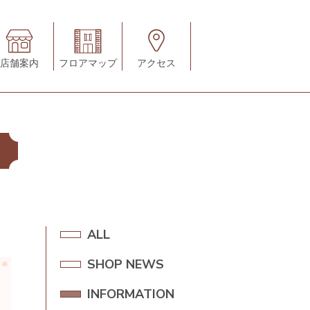
店舗案内
フロアマップ
アクセス
A
ALL
L
SHOP NEWS
S
L
H
INFORMATION
I
O