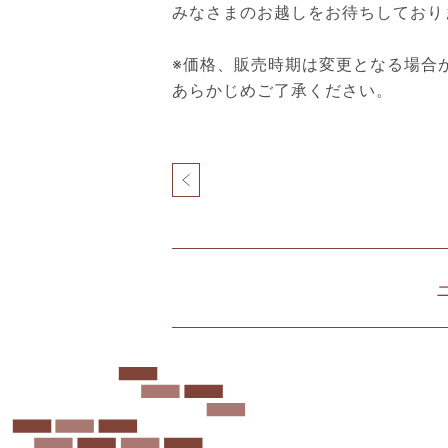
みなさまのお越しをお待ちしており
※価格、販売時期は変更となる場合
あらかじめご了承ください。
投
稿
ナ
北
ビ
仲
ゲ
ブ
ー
リ
シ
ッ
ョ
ク
ン
&
ホ