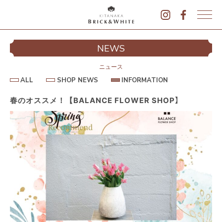
K
I
シ
NEWS
T
イ
A
N
ニュース
A
A
S
I
ALL
SHOP NEWS
INFORMATION
L
K
H
N
L
O
F
A
P
O
春のオススメ！【BALANCE FLOWER SHOP】
B
N
R
E
M
R
W
A
I
S
T
I
C
O
K
N
&
駐
W
H
I
T
E