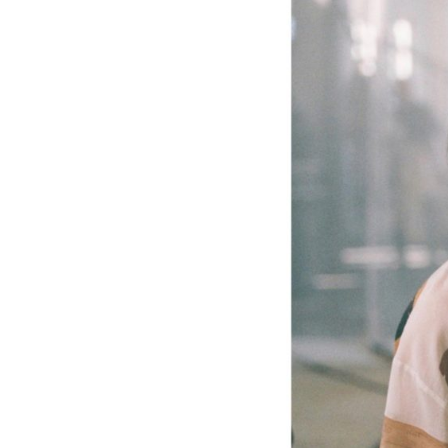
&
W
H
I
T
E