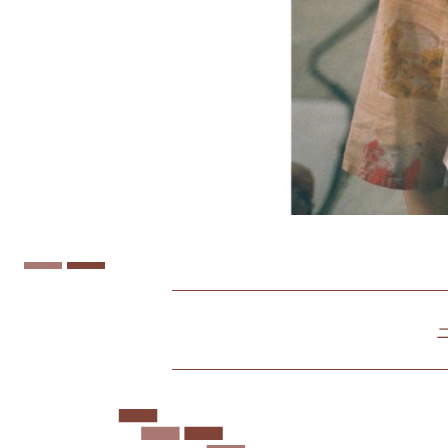
北
仲
ブ
リ
ッ
ク