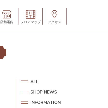
店舗案内
フロアマップ
アクセス
A
ALL
L
SHOP NEWS
S
L
H
INFORMATION
I
O