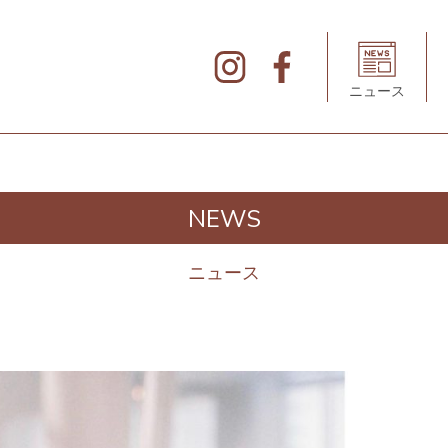
北
仲
ブ
リ
ニュース
ッ
ク
&
ホ
ワ
イ
ト
の
デ
NEWS
ィ
レ
ク
ト
ニュース
リ