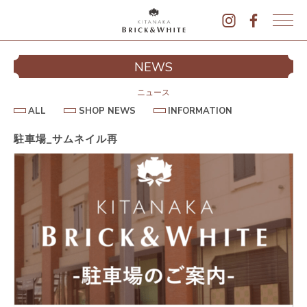
K
I
シ
NEWS
T
イ
A
N
ニュース
A
A
S
I
ALL
SHOP NEWS
INFORMATION
L
K
H
N
L
O
F
A
P
O
駐車場_サムネイル再
B
N
R
E
M
R
W
A
I
S
T
I
C
O
K
N
&
駐
W
H
I
T
E