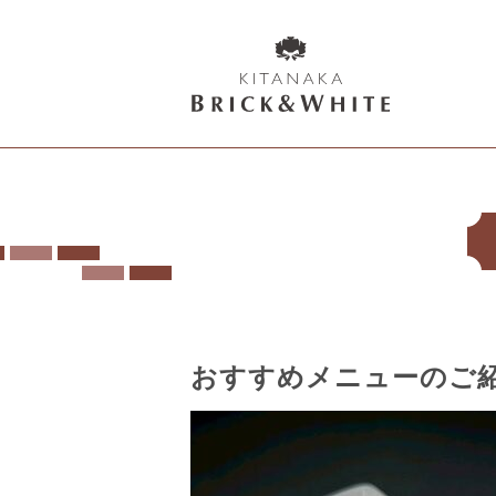
K
I
T
A
N
A
K
A
B
おすすめメニューのご
R
I
C
K