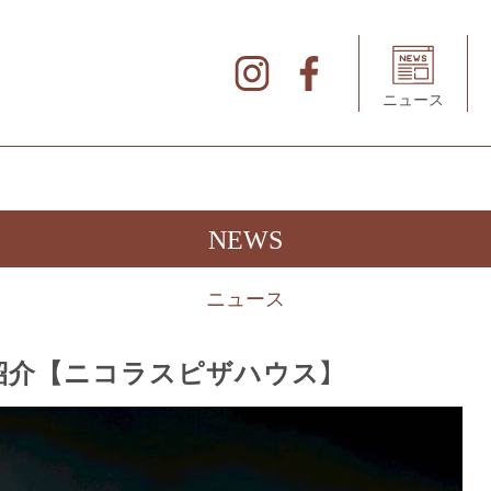
北
仲
ブ
リ
ニュース
ッ
ク
&
ホ
ワ
イ
ト
の
デ
NEWS
ィ
レ
ク
ト
ニュース
リ
紹介【ニコラスピザハウス】