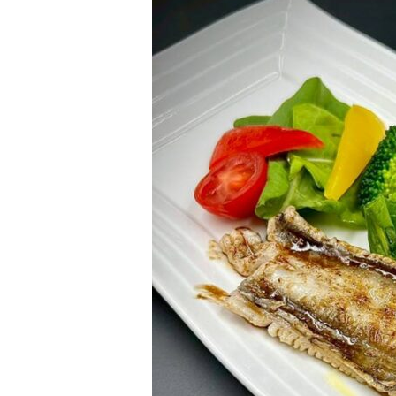
&
W
H
I
T
E