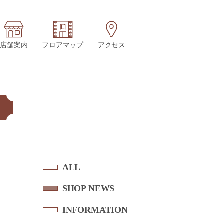
店舗案内
フロアマップ
アクセス
A
ALL
L
S
SHOP NEWS
L
H
I
INFORMATION
O