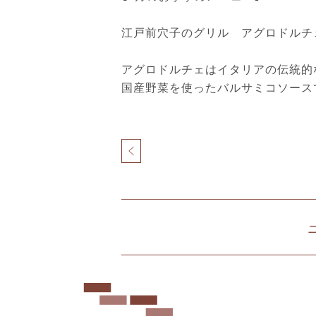
江戸前穴子のグリル アグロドルチェソ
アグロドルチェはイタリアの伝統的
国産野菜を使ったバルサミコソース
投
稿
ナ
北
ビ
仲
ゲ
ブ
ー
リ
シ
ッ
ョ
ク
ン