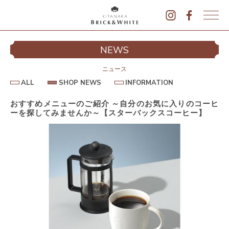
K
I
シ
NEWS
T
イ
A
N
ニュース
A
A
S
I
ALL
SHOP NEWS
INFORMATION
L
K
H
N
L
O
F
A
P
O
おすすめメニューのご紹介 ～自分のお気に入りのコーヒ
B
N
R
ーを探してみませんか～【スターバックスコーヒー】
E
M
R
W
A
I
S
T
I
C
O
K
N
&
駐
W
H
I
T
E