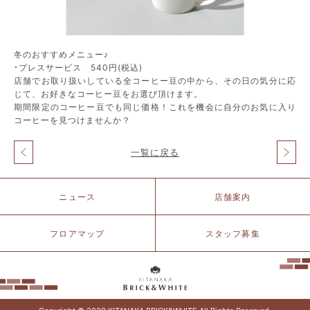
冬のおすすめメニュー♪
・プレスサービス 540円(税込)
店舗でお取り扱いしている全コーヒー豆の中から、その日の気分に応
じて、お好きなコーヒー豆をお選び頂けます。
期間限定のコーヒー豆でも同じ価格！これを機会に自分のお気に入り
コーヒーを見つけませんか？
一覧に戻る
投
稿
ナ
北
ニュース
店舗案内
ビ
仲
ゲ
ブ
ー
リ
フロアマップ
スタッフ募集
シ
ッ
ョ
ク
ン
&
ホ
ワ
イ