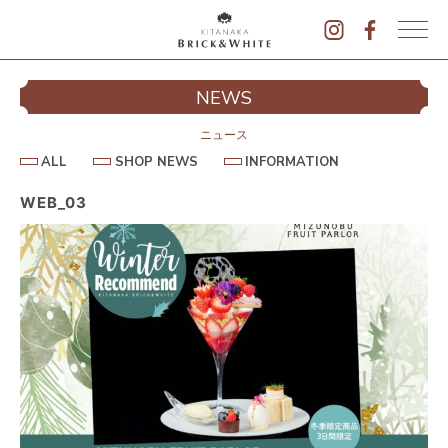
K
I
シ
NEWS
T
イ
A
N
ニュース
A
A
S
I
ALL
SHOP NEWS
INFORMATION
L
K
H
N
L
O
F
A
P
O
WEB_03
B
N
R
E
M
R
W
A
I
S
T
I
C
O
K
N
&
駐
W
H
I
T
E