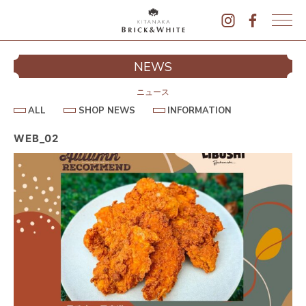
K
I
シ
NEWS
T
イ
A
N
ニュース
A
A
S
I
ALL
SHOP NEWS
INFORMATION
L
K
H
N
L
O
F
A
P
O
WEB_02
B
N
R
E
M
R
W
A
I
S
T
I
C
O
K
N
&
駐
W
H
I
T
E