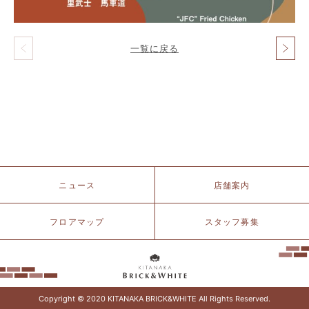
一覧に戻る
投
稿
ナ
ビ
ゲ
ー
シ
ョ
ン
北
ニュース
店舗案内
仲
ブ
リ
フロアマップ
スタッフ募集
ッ
ク
&
ホ
ワ
イ
Copyright © 2020 KITANAKA BRICK&WHITE All Rights Reserved.
ト