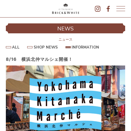
K
I
シ
NEWS
T
イ
A
N
ニュース
A
A
S
I
ALL
SHOP NEWS
INFORMATION
L
K
H
N
L
O
F
A
P
O
8/16 横浜北仲マルシェ開催！
B
N
R
E
M
R
W
A
I
S
T
I
C
O
K
N
&
駐
W
H
I
T
E