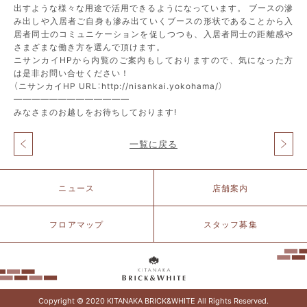
出すような様々な用途で活用できるようになっています。 ブースの滲
み出しや入居者ご自身も滲み出ていくブースの形状であることから入
居者同士のコミュニケーションを促しつつも、入居者同士の距離感や
さまざまな働き方を選んで頂けます。
ニサンカイHPから内覧のご案内もしておりますので、気になった方
は是非お問い合せください！
（ニサンカイHP URL：http://nisankai.yokohama/）
—————————————
みなさまのお越しをお待ちしております!
一覧に戻る
投
稿
ナ
北
ニュース
店舗案内
ビ
仲
ゲ
ブ
ー
リ
フロアマップ
スタッフ募集
シ
ッ
ョ
ク
ン
&
ホ
ワ
イ
Copyright © 2020 KITANAKA BRICK&WHITE All Rights Reserved.
ト