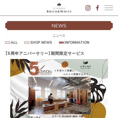
K
I
シ
NEWS
T
イ
A
N
ニュース
A
A
S
I
ALL
SHOP NEWS
INFORMATION
L
K
H
N
L
O
F
A
P
O
【5周年アニバーサリー】期間限定サービス
B
N
R
E
M
R
W
A
I
S
T
I
C
O
K
N
&
駐
W
H
I
T
E