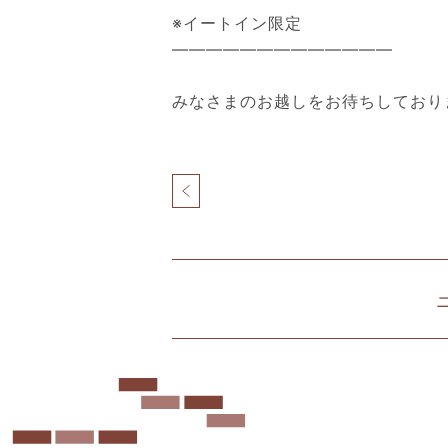
※イートイン限定
—————————————
みなさまのお越しをお待ちしており
投
稿
ナ
北
ビ
仲
ゲ
ブ
ー
リ
シ
ッ
ョ
ク
ン
&