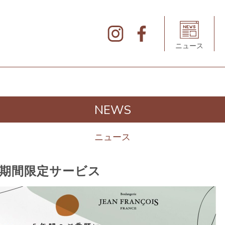
北
仲
ブ
リ
ニュース
ッ
ク
&
ホ
ワ
イ
ト
の
デ
NEWS
ィ
レ
ク
ト
ニュース
リ
】期間限定サービス