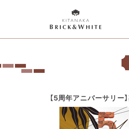
K
I
T
A
N
A
K
A
B
【5周年アニバーサリー
R
I
C
K