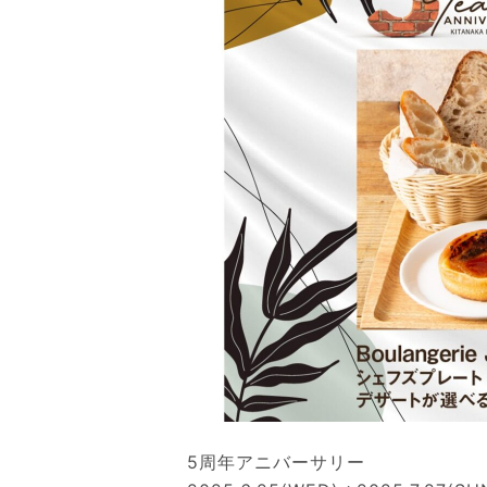
&
W
H
I
T
E
5周年アニバーサリー