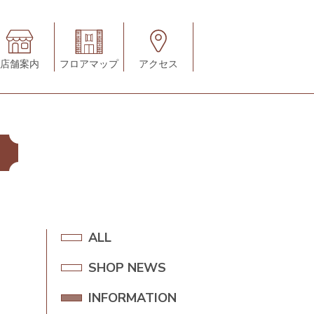
店舗案内
フロアマップ
アクセス
A
ALL
L
SHOP NEWS
S
L
H
INFORMATION
I
O