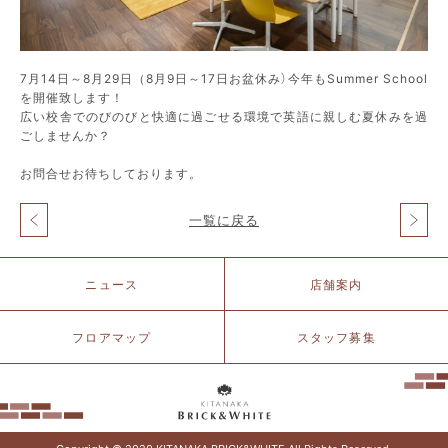
7月14日～8月29日（8月9日～17日お盆休み）今年もSummer School
を開催致します！
広い校舎でのびのびと快適に過ごせる環境で英語に親しむ夏休みを過
ごしませんか？
お問合せお待ちしております。
一覧に戻る
投
稿
ナ
北
ニュース
店舗案内
ビ
仲
ゲ
ブ
ー
リ
フロアマップ
スタッフ募集
シ
ッ
ョ
ク
ン
&
ホ
ワ
イ