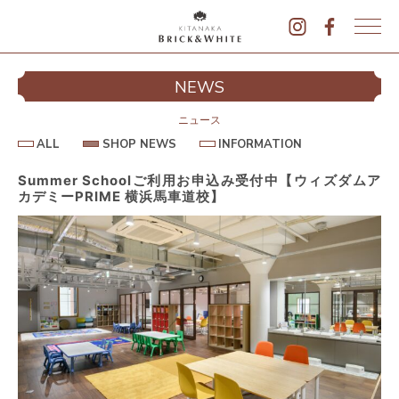
K
I
シ
NEWS
T
イ
A
N
ニュース
A
A
S
I
ALL
SHOP NEWS
INFORMATION
L
K
H
N
L
O
F
A
P
O
Summer Schoolご利用お申込み受付中【ウィズダムア
B
N
R
カデミーPRIME 横浜馬車道校】
E
M
R
W
A
I
S
T
I
C
O
K
N
&
駐
W
H
I
T
E