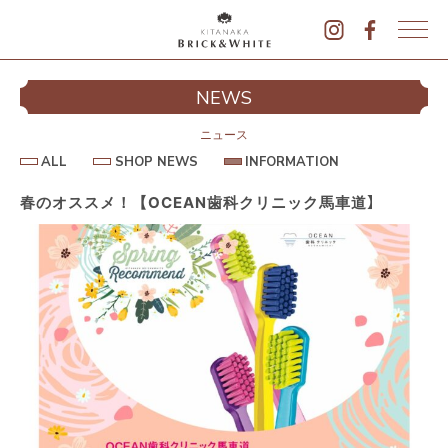
K
I
シ
NEWS
T
イ
A
N
ニュース
A
A
S
I
ALL
SHOP NEWS
INFORMATION
L
K
H
N
L
O
F
A
P
O
春のオススメ！【OCEAN歯科クリニック馬車道】
B
N
R
E
M
R
W
A
I
S
T
I
C
O
K
N
&
駐
W
H
I
T
E