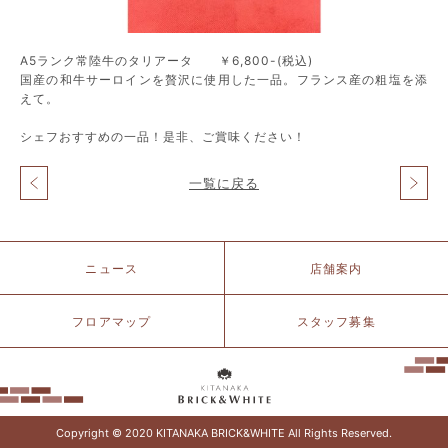
A5ランク常陸牛のタリアータ ￥6,800-(税込)
国産の和牛サーロインを贅沢に使用した一品。フランス産の粗塩を添
えて。
シェフおすすめの一品！是非、ご賞味ください！
一覧に戻る
投
稿
ナ
ビ
北
ゲ
ニュース
店舗案内
仲
ー
ブ
シ
リ
フロアマップ
スタッフ募集
ョ
ッ
ン
ク
&
ホ
ワ
イ
Copyright © 2020 KITANAKA BRICK&WHITE All Rights Reserved.
ト