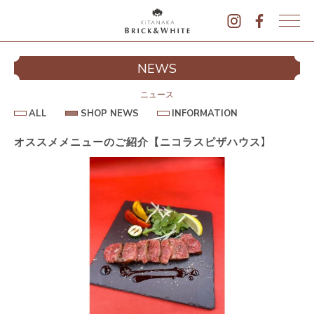
K
I
シ
NEWS
T
イ
A
N
ニュース
A
A
S
I
ALL
SHOP NEWS
INFORMATION
L
K
H
N
L
O
F
A
P
O
オススメメニューのご紹介【ニコラスピザハウス】
B
N
R
E
M
R
W
A
I
S
T
I
C
O
K
N
&
駐
W
H
I
T
E