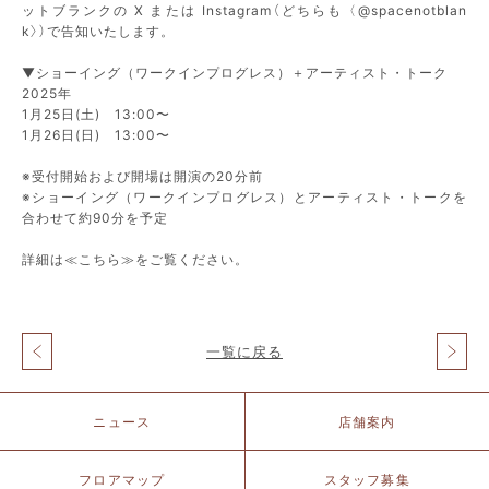
ットブランクの X または Instagram（どちらも〈@spacenotblan
k〉）で告知いたします。
▼ショーイング（ワークインプログレス）＋アーティスト・トーク
2025年
1月25日(土) 13:00〜
1月26日(日) 13:00〜
※受付開始および開場は開演の20分前
※ショーイング（ワークインプログレス）とアーティスト・トークを
合わせて約90分を予定
詳細は
≪こちら≫
をご覧ください。
一覧に戻る
投
稿
ナ
北
ニュース
店舗案内
ビ
仲
ゲ
ブ
ー
リ
フロアマップ
スタッフ募集
シ
ッ