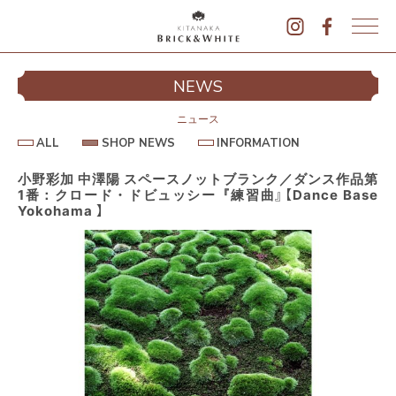
K
I
シ
NEWS
T
イ
A
N
ニュース
A
A
S
I
ALL
SHOP NEWS
INFORMATION
L
K
H
N
L
O
F
A
P
O
小野彩加 中澤陽 スペースノットブランク／ダンス作品第
B
N
R
1番：クロード・ドビュッシー『練習曲』【Dance Base
E
M
R
W
A
Yokohama 】
I
S
T
I
C
O
K
N
&
駐
W
H
I
T
E