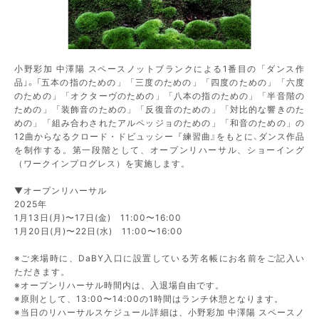
小野彩加 中澤陽 スペースノットブランクによる1番目の「ダンス作
品」。「五本の指のための」「三度のための」「四度のための」「六度
のための」「オクターヴのための」「八本の指のための」「半音階の
ための」「装飾音のための」「反復音のための」「対比的な響きのた
めの」「組み合わされたアルペッジョのための」「和音のための」の
12曲からなるクロード・ドビュッシー『練習曲』をもとに、ダンス作品
を制作する。第一段階として、オープンリハーサル、ショーイング
（ワークインプログレス）を実施します。
▼オープンリハーサル
2025年
1月13日(月)〜17日(金) 11:00〜16:00
1月20日(月)〜22日(水) 11:00〜16:00
※ご来場時に、DaBY入口に設置している芳名帳にお名前をご記入い
ただきます。
※オープンリハーサル時間内は、入退場自由です。
※原則として、13:00〜14:00の1時間はランチ休憩となります。
※当日のリハーサルスケジュール詳細は、小野彩加 中澤陽 スペースノ