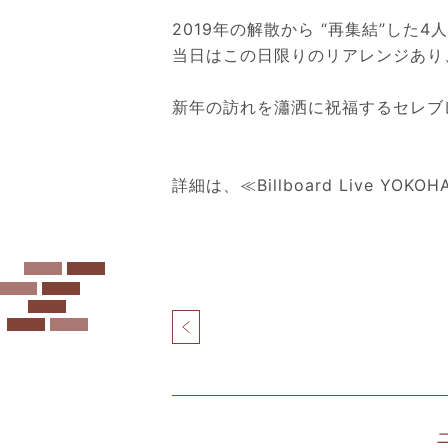
2019年の解散から “再集結”した4人組
当日はこの日限りのリアレンジあり
新年の訪れを瀟洒に祝福するセレブ
詳細は、
≪Billboard Live YO
投
稿
ナ
北
ビ
仲
ゲ