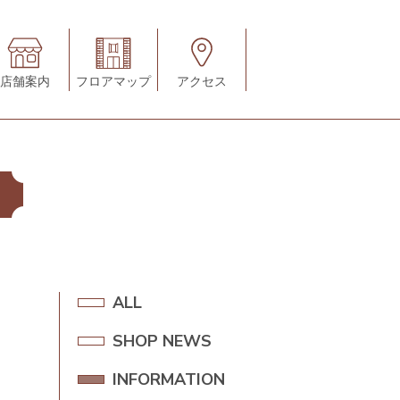
店舗案内
フロアマップ
アクセス
A
ALL
L
SHOP NEWS
S
L
H
INFORMATION
I
O