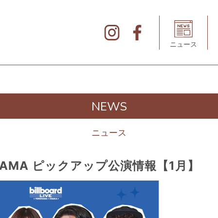
北
仲
ブ
リ
ニュース
ッ
ク
&
ホ
ワ
イ
ト
の
デ
NEWS
ィ
レ
ク
ト
ニュース
リ
YOKOHAMA ピックアップ公演情報【1月】