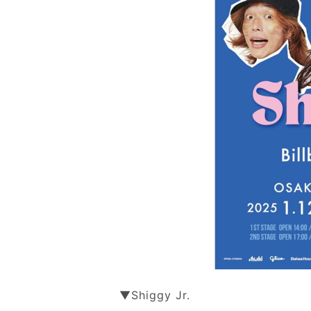
&
W
H
I
T
E
▼Shiggy Jr.