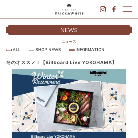
K
I
シ
NEWS
T
イ
A
N
ニュース
A
A
S
I
ALL
SHOP NEWS
INFORMATION
L
K
H
N
L
O
F
A
P
O
冬のオススメ！【Billboard Live YOKOHAMA】
B
N
R
E
M
R
W
A
I
S
T
I
C
O
K
N
&
駐
W
H
I
T
E