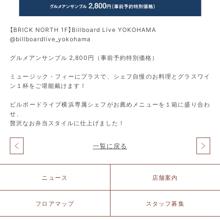
【BRICK NORTH 1F】Billboard Live YOKOHAMA
@billboardlive_yokohama
グルメアンサンブル 2,800円（事前予約特別価格）
ミュージック・フィーにプラスで、シェフ自慢のお料理とグラスワイ
ン１杯をご堪能戴けます！
ビルボードライブ横浜専属シェフがお薦めメニューを１箱に盛り合わ
せ、
贅沢なお弁当スタイルに仕上げました！
一覧に戻る
投
稿
ナ
北
ニュース
店舗案内
ビ
仲
ゲ
ブ
ー
リ
フロアマップ
スタッフ募集
シ
ッ
ョ
ク