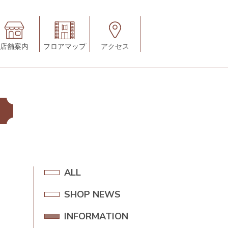
店舗案内
フロアマップ
アクセス
A
ALL
L
SHOP NEWS
S
L
H
INFORMATION
I
O