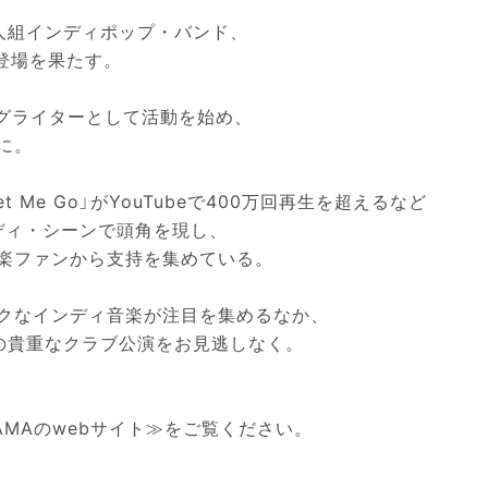
人組インディポップ・バンド、
初登場を果たす。
ングライターとして活動を始め、
に。
t Me Go」がYouTubeで400万回再生を超えるなど
ディ・シーンで頭角を現し、
楽ファンから支持を集めている。
クなインディ音楽が注目を集めるなか、
の貴重なクラブ公演をお見逃しなく。
KOHAMAのwebサイト≫
をご覧ください。