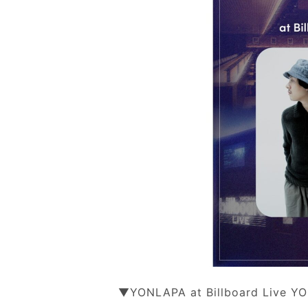
&
W
H
I
T
E
▼YONLAPA at Billboard Live 