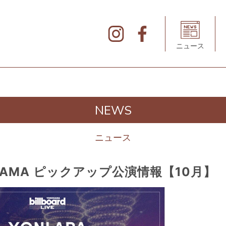
北
仲
ブ
リ
ニュース
ッ
ク
&
ホ
ワ
イ
ト
の
デ
NEWS
ィ
レ
ク
ト
ニュース
リ
YOKOHAMA ピックアップ公演情報【10月】