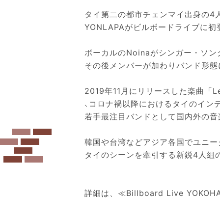
タイ第二の都市チェンマイ出身の4
YONLAPAがビルボードライブに
ボーカルのNoinaがシンガー・ソ
その後メンバーが加わりバンド形態
2019年11月にリリースした楽曲「Le
、コロナ禍以降におけるタイのイン
若手最注目バンドとして国内外の音
韓国や台湾などアジア各国でユニー
タイのシーンを牽引する新鋭4人組
詳細は、
≪Billboard Live YO