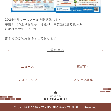
2024年サマースクールを開講致します！
午前8：30よりお預かり可能♪1日中英語に浸る夏休み！
対象は年少生～小学生
皆さまのご利用お待ちしております。
一覧に戻る
投
稿
ナ
北
ビ
ニュース
店舗案内
仲
ゲ
ブ
ー
リ
フロアマップ
スタッフ募集
シ
ッ
ョ
ク
ン
&
ホ
ワ
イ
Copyright © 2020 KITANAKA BRICK&WHITE All Rights Reserved.
ト