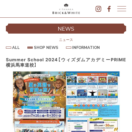
K
I
シ
NEWS
T
イ
A
N
ニュース
A
A
S
I
ALL
SHOP NEWS
INFORMATION
L
K
H
N
L
O
F
A
P
O
Summer School 2024【ウィズダムアカデミーPRIME
B
N
R
横浜馬車道校】
E
M
R
W
A
I
S
T
I
C
O
K
N
&
駐
W
H
I
T
E