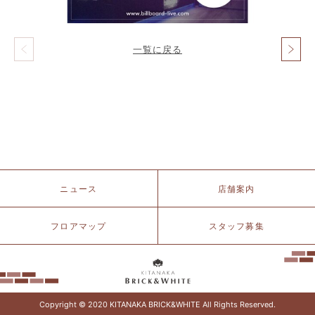
一覧に戻る
投
稿
ナ
ビ
ゲ
ー
シ
ョ
ン
北
ニュース
店舗案内
仲
ブ
リ
フロアマップ
スタッフ募集
ッ
ク
&
ホ
ワ
イ
Copyright © 2020 KITANAKA BRICK&WHITE All Rights Reserved.
ト