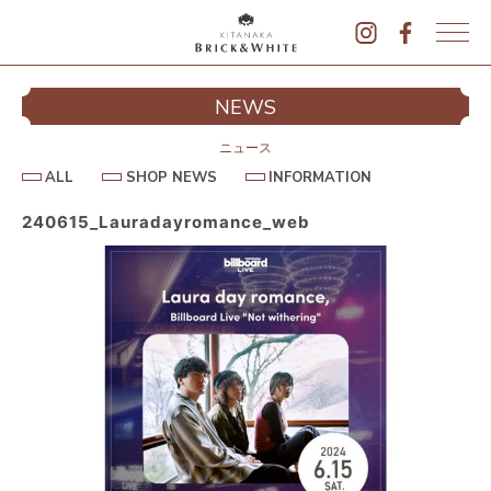
K
I
シ
NEWS
T
イ
A
N
ニュース
A
A
S
I
ALL
SHOP NEWS
INFORMATION
L
K
H
N
L
O
F
A
P
O
240615_Lauradayromance_web
B
N
R
E
M
R
W
A
I
S
T
I
C
O
K
N
&
駐
W
H
I
T
E