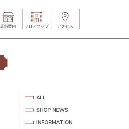
店舗案内
フロアマップ
アクセス
A
ALL
L
SHOP NEWS
S
L
H
INFORMATION
I
O