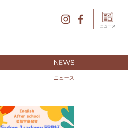
北
仲
ブ
リ
ニュース
ッ
ク
&
ホ
ワ
イ
ト
の
デ
NEWS
ィ
レ
ク
ト
ニュース
リ