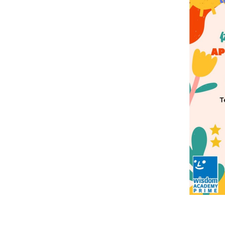
&
W
H
I
T
E