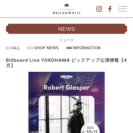
K
I
シ
NEWS
T
イ
A
N
ニュース
A
A
S
I
ALL
SHOP NEWS
INFORMATION
L
K
H
N
L
O
F
A
P
O
Billboard Live YOKOHAMA ピックアップ公演情報【4
B
N
R
月】
E
M
R
W
A
I
S
T
I
C
O
K
N
&
駐
W
H
I
T
E