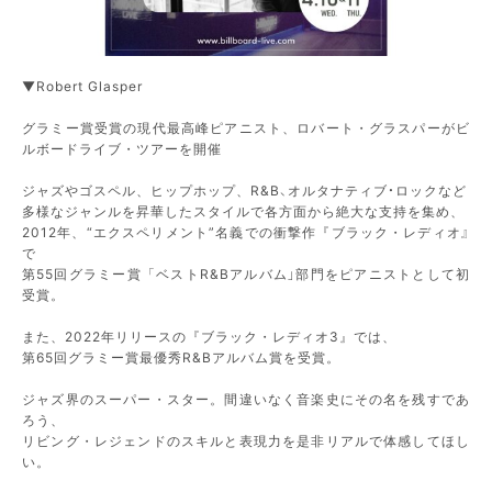
▼Robert Glasper
グラミー賞受賞の現代最高峰ピアニスト、ロバート・グラスパーがビ
ルボードライブ・ツアーを開催
ジャズやゴスペル、ヒップホップ、R&B、オルタナティブ・ロックなど
多様なジャンルを昇華したスタイルで各方面から絶大な支持を集め、
2012年、“エクスペリメント”名義での衝撃作『ブラック・レディオ』
で
第55回グラミー賞「ベストR&Bアルバム」部門をピアニストとして初
受賞。
また、2022年リリースの『ブラック・レディオ3』では、
第65回グラミー賞最優秀R&Bアルバム賞を受賞。
ジャズ界のスーパー・スター。間違いなく音楽史にその名を残すであ
ろう、
リビング・レジェンドのスキルと表現力を是非リアルで体感してほし
い。