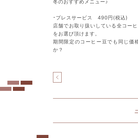
冬のおすすめメニュー♪
・プレスサービス 490円(税込)
店舗でお取り扱いしている全コーヒ
をお選び頂けます。
期間限定のコーヒー豆でも同じ価
か？
投
稿
ナ
北
ビ
仲
ゲ
ブ
ー
リ
シ
ッ
ョ