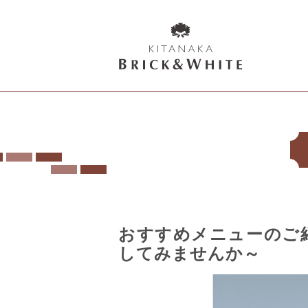
K
I
T
A
N
A
K
A
B
おすすめメニューのご
R
してみませんか～
I
C
K