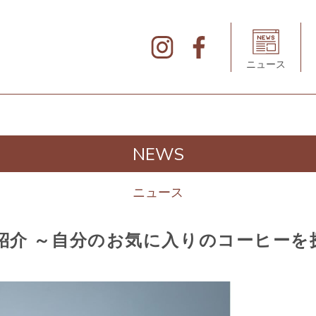
北
仲
ブ
リ
ニュース
ッ
ク
&
ホ
ワ
イ
ト
の
デ
NEWS
ィ
レ
ク
ト
ニュース
リ
紹介 ～自分のお気に入りのコーヒーを