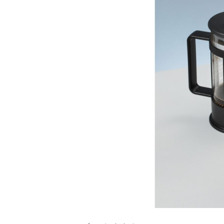
&
W
H
I
T
E