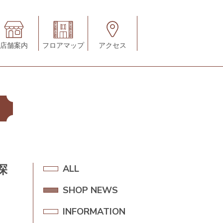
店舗案内
フロアマップ
アクセス
探
A
ALL
L
SHOP NEWS
S
L
H
INFORMATION
I
O