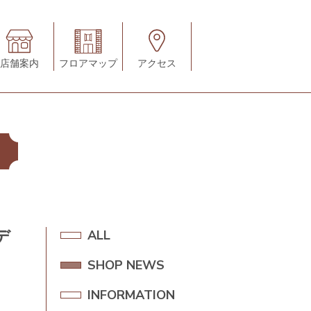
店舗案内
フロアマップ
アクセス
デ
A
ALL
L
SHOP NEWS
S
L
H
INFORMATION
I
O