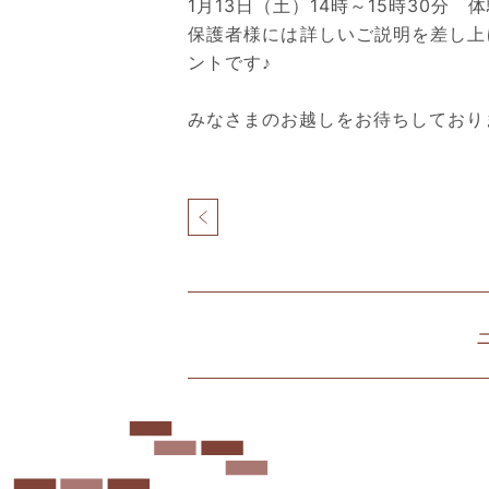
1月13日（土）14時～15時30分
保護者様には詳しいご説明を差し上
ントです♪
みなさまのお越しをお待ちしており
投
稿
ナ
北
ビ
仲
ゲ
ブ
ー
リ
シ
ッ
ョ
ク
ン
&