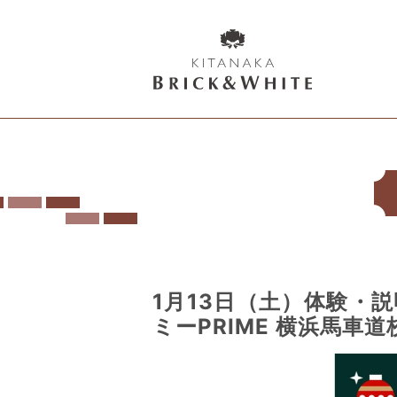
K
I
T
A
N
A
K
A
B
1月13日（土）体験・
R
ミーPRIME 横浜馬車道
I
C
K