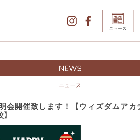
北
仲
ブ
リ
ニュース
ッ
ク
&
ホ
ワ
イ
ト
の
デ
NEWS
ィ
レ
ク
ト
ニュース
リ
説明会開催致します！【ウィズダムアカ
校】