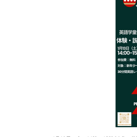
&
W
H
I
T
E