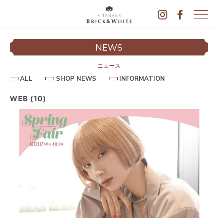
K
I
シ
NEWS
T
イ
A
N
ニュース
A
A
S
I
ALL
SHOP NEWS
INFORMATION
L
K
H
N
L
O
F
A
P
O
WEB (10)
B
N
R
E
M
R
W
A
I
S
T
I
C
O
K
N
&
駐
W
H
I
T
E