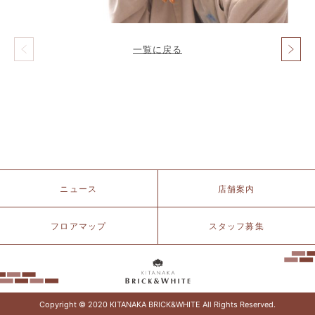
一覧に戻る
投
稿
ナ
ビ
ゲ
ー
シ
ョ
ン
北
ニュース
店舗案内
仲
ブ
リ
フロアマップ
スタッフ募集
ッ
ク
&
ホ
ワ
イ
Copyright © 2020 KITANAKA BRICK&WHITE All Rights Reserved.
ト