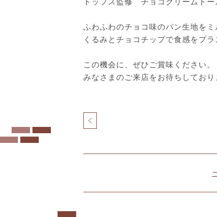
トップス監修 チョコクリームドーム
ふわふわのチョコ味のパン生地をミ
くるみとチョコチップで食感をプラ
この機会に、ぜひご賞味ください。
みなさまのご来店をお待ちしており
投
稿
ナ
北
ビ
仲
ゲ
ブ
ー
リ
シ
ッ
ョ