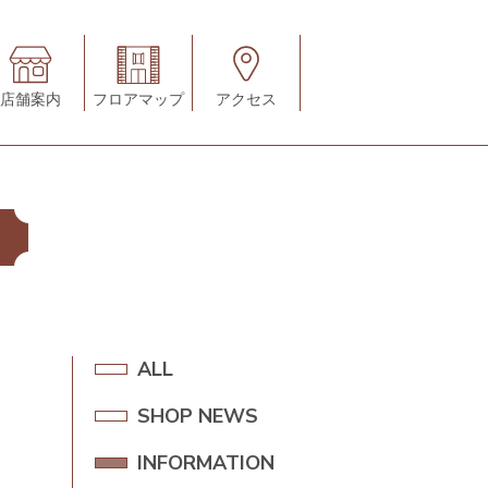
店舗案内
フロアマップ
アクセス
A
ALL
L
SHOP NEWS
S
L
H
INFORMATION
I
O