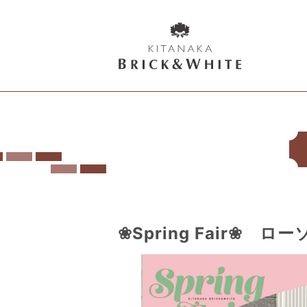
K
I
T
A
N
A
K
A
B
❀Spring Fair❀ ロー
R
I
C
K