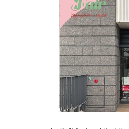
&
W
H
I
T
E