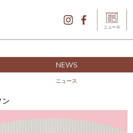
北
仲
ブ
リ
ニュース
ッ
ク
&
ホ
ワ
イ
ト
の
デ
NEWS
ィ
レ
ク
ト
ニュース
リ
ソン