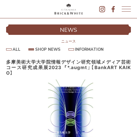
K
I
シ
NEWS
T
イ
A
N
ニュース
A
A
S
I
ALL
SHOP NEWS
INFORMATION
L
K
H
N
L
O
F
A
P
O
多摩美術大学大学院情報デザイン研究領域メディア芸術
B
N
R
コース研究成果展2023『*.augmt』【BankART KAIK
E
M
R
W
A
O】
I
S
T
I
C
O
K
N
&
駐
W
H
I
T
E