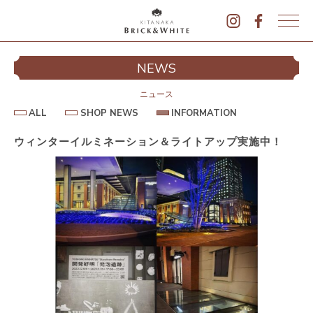
K
I
シ
NEWS
T
イ
A
N
ニュース
A
A
S
I
ALL
SHOP NEWS
INFORMATION
L
K
H
N
L
O
F
A
P
O
ウィンターイルミネーション＆ライトアップ実施中！
B
N
R
E
M
R
W
A
I
S
T
I
C
O
K
N
&
駐
W
H
I
T
E