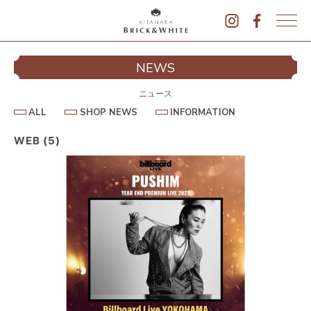
K
I
シ
NEWS
T
イ
A
N
ニュース
A
A
S
I
ALL
SHOP NEWS
INFORMATION
L
K
H
N
L
O
F
A
P
O
WEB (5)
B
N
R
E
M
R
W
A
I
S
T
I
C
O
K
N
&
駐
W
H
I
T
E