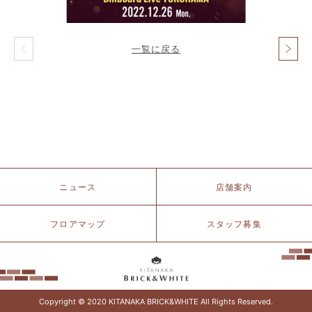
一覧に戻る
投
稿
ナ
ビ
ゲ
ー
シ
ョ
ン
北
ニュース
店舗案内
仲
ブ
リ
フロアマップ
スタッフ募集
ッ
ク
&
ホ
ワ
イ
Copyright © 2020 KITANAKA BRICK&WHITE All Rights Reserved.
ト