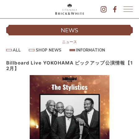
K
I
シ
NEWS
T
イ
A
N
ニュース
A
A
S
I
ALL
SHOP NEWS
INFORMATION
L
K
H
N
L
O
F
A
P
O
Billboard Live YOKOHAMA ピックアップ公演情報【1
B
N
R
2月】
E
M
R
W
A
I
S
T
I
C
O
K
N
&
駐
W
H
I
T
E