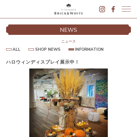
K
I
シ
NEWS
T
イ
A
N
ニュース
A
A
S
I
ALL
SHOP NEWS
INFORMATION
L
K
H
N
L
O
F
A
P
O
ハロウィンディスプレイ展示中！
B
N
R
E
M
R
W
A
I
S
T
I
C
O
K
N
&
駐
W
H
I
T
E