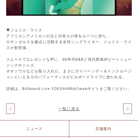
▼ジョイス・ライス
アフリカンアメリカンの父と日本人の母をルーツに持ち、
ロサンゼルスを拠点に活動する女性ソングライター、ジョイス・ライ
スが初登場。
スムースでエレガントな声に、90年代R&Bと現代西海岸ビートミュー
ジックやジャズ、
ネオソウルなども取り入れた、まさにダイバーシティ＆インクルージ
ョンといえるそのパフォーマンスがビルボードライブに放たれる。
詳細は、Billboard Live YOKOHAMAのwebサイトをご覧ください。
一覧に戻る
投
稿
ナ
北
ニュース
店舗案内
ビ
仲
ゲ
ブ