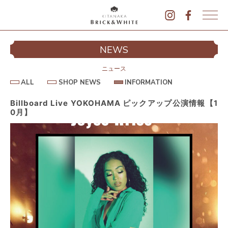
K
I
シ
NEWS
T
イ
A
N
ニュース
A
A
S
I
ALL
SHOP NEWS
INFORMATION
L
K
H
N
L
O
F
A
P
O
Billboard Live YOKOHAMA ピックアップ公演情報【1
B
N
R
0月】
E
M
R
W
A
I
S
T
I
C
O
K
N
&
駐
W
H
I
T
E