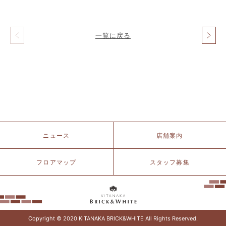
一覧に戻る
投
稿
ナ
ビ
ゲ
ー
シ
ョ
ン
北
ニュース
店舗案内
仲
ブ
リ
フロアマップ
スタッフ募集
ッ
ク
&
ホ
ワ
イ
Copyright © 2020 KITANAKA BRICK&WHITE All Rights Reserved.
ト