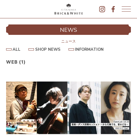
K
I
シ
NEWS
T
イ
A
N
ニュース
A
A
S
I
ALL
SHOP NEWS
INFORMATION
L
K
H
N
L
O
F
A
P
O
WEB (1)
B
N
R
E
M
R
W
A
I
S
T
I
C
O
K
N
&
駐
W
H
I
T
E