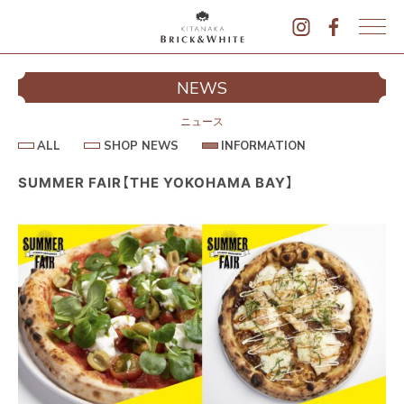
K
I
シ
NEWS
T
イ
A
N
ニュース
A
A
S
I
ALL
SHOP NEWS
INFORMATION
L
K
H
N
L
O
F
A
P
O
SUMMER FAIR【THE YOKOHAMA BAY】
B
N
R
E
M
R
W
A
I
S
T
I
C
O
K
N
&
駐
W
H
I
T
E