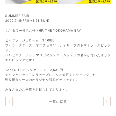
SUMMER FAIR
2022.7.15(FRI)→8.21(SUN)
【ザ・タワー横浜北仲 46F】THE YOKOHAMA BAY
ピッツァ ジェローム 3,168円
ブッラータチーズ、辛口チョリソー、オリーブのトマトソースピッツ
ァ。
バルセロナ、ノンナマリアのジェロームシェフの名前が付いたオリジ
ナルピッツァです！
TAKEOUT：ピッツァ リエ 2,530円
チキンとモッツアレラチーズにシソと海苔をトッピングした
照り焼きソースのオリジナル和風ピッツァです。
みなさまのご来店をお待ちしております。
一覧に戻る
投
稿
ナ
北