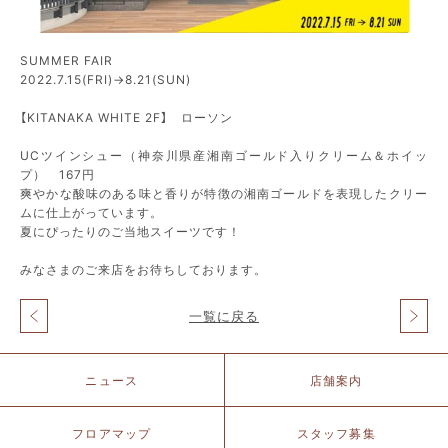
SUMMER FAIR
2022.7.15(FRI)→8.21(SUN)
【KITANAKA WHITE 2F】 ローソン
UCツインシュー（神奈川県産湘南ゴールド入りクリーム＆ホイッ
プ） 167円
爽やかな酸味のある味と香りが特徴の湘南ゴールドを表現したクリー
ムに仕上がっています。
夏にぴったりのご当地スイーツです！
みなさまのご来店をお待ちしております。
一覧に戻る
投
稿
ナ
北
ニュース
店舗案内
ビ
仲
ゲ
ブ
ー
リ
フロアマップ
スタッフ募集
シ
ッ