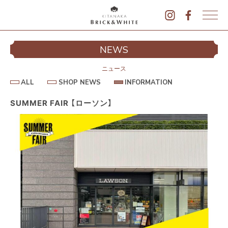
K
I
シ
NEWS
T
イ
A
N
ニュース
A
A
S
I
ALL
SHOP NEWS
INFORMATION
L
K
H
N
L
O
F
A
P
O
SUMMER FAIR 【ローソン】
B
N
R
E
M
R
W
A
I
S
T
I
C
O
K
N
&
駐
W
H
I
T
E