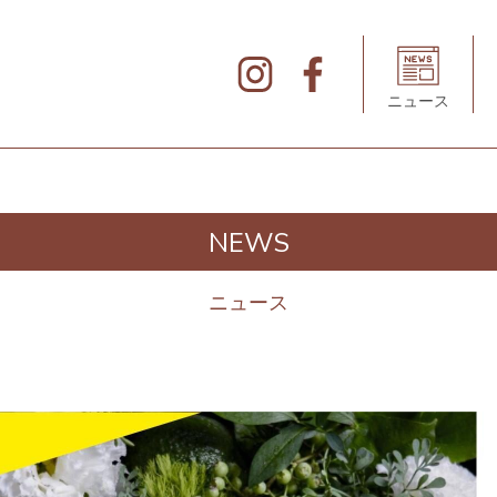
北
仲
ブ
リ
ニュース
ッ
ク
&
ホ
ワ
イ
ト
の
デ
NEWS
ィ
レ
ク
ト
ニュース
リ