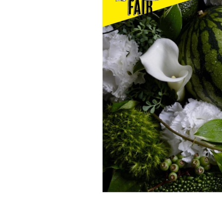
&
W
H
I
T
E