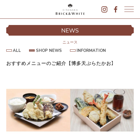
K
I
シ
NEWS
T
イ
A
N
ニュース
A
A
S
I
ALL
SHOP NEWS
INFORMATION
L
K
H
N
L
O
F
A
P
O
おすすめメニューのご紹介【博多天ぷらたかお】
B
N
R
E
M
R
W
A
I
S
T
I
C
O
K
N
&
駐
W
H
I
T
E