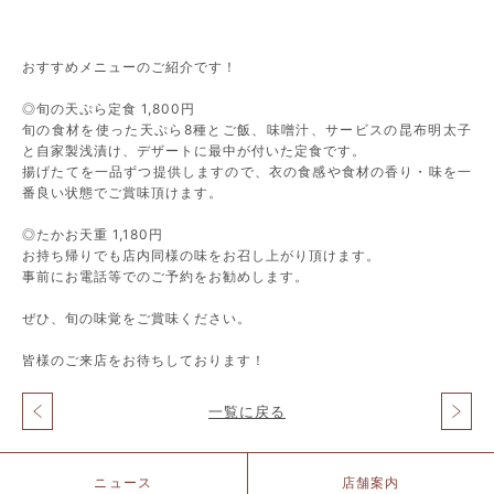
おすすめメニューのご紹介です！
◎旬の天ぷら定食 1,800円
旬の食材を使った天ぷら8種とご飯、味噌汁、サービスの昆布明太子
と自家製浅漬け、デザートに最中が付いた定食です。
揚げたてを一品ずつ提供しますので、衣の食感や食材の香り・味を一
番良い状態でご賞味頂けます。
◎たかお天重 1,180円
お持ち帰りでも店内同様の味をお召し上がり頂けます。
事前にお電話等でのご予約をお勧めします。
ぜひ、旬の味覚をご賞味ください。
皆様のご来店をお待ちしております！
一覧に戻る
投
稿
ナ
北
ニュース
店舗案内
ビ
仲