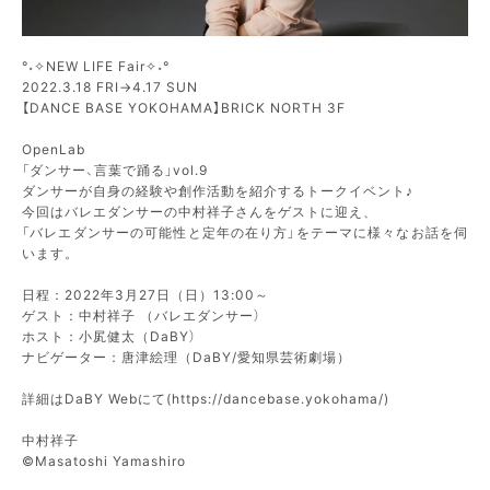
°˖✧NEW LIFE Fair✧˖°
2022.3.18 FRI→4.17 SUN
【DANCE BASE YOKOHAMA】BRICK NORTH 3F
OpenLab
「ダンサー、言葉で踊る」vol.9
ダンサーが自身の経験や創作活動を紹介するトークイベント♪
今回はバレエダンサーの中村祥子さんをゲストに迎え、
「バレエダンサーの可能性と定年の在り方」をテーマに様々なお話を伺
います。
日程：2022年3月27日（日）13:00～
ゲスト：中村祥子 （バレエダンサー）
ホスト：小㞍健太（DaBY）
ナビゲーター：唐津絵理（DaBY/愛知県芸術劇場）
詳細はDaBY Webにて(https://dancebase.yokohama/)
中村祥子
©︎Masatoshi Yamashiro