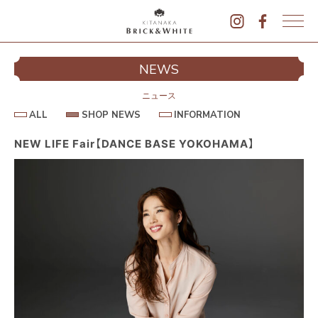
K
I
シ
NEWS
T
イ
A
N
ニュース
A
A
S
I
ALL
SHOP NEWS
INFORMATION
L
K
H
N
L
O
F
A
P
O
NEW LIFE Fair【DANCE BASE YOKOHAMA】
B
N
R
E
M
R
W
A
I
S
T
I
C
O
K
N
&
駐
W
H
I
T
E