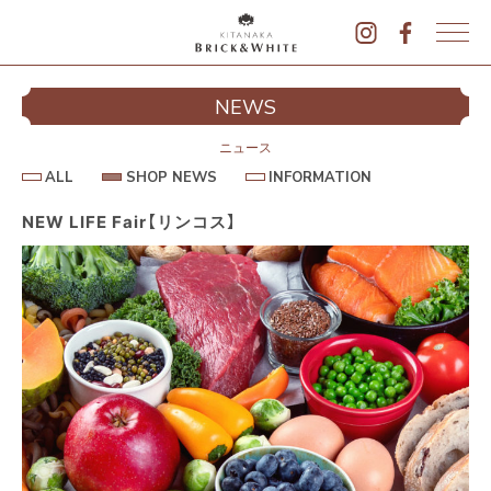
K
I
シ
NEWS
T
イ
A
N
ニュース
A
A
S
I
ALL
SHOP NEWS
INFORMATION
L
K
H
N
L
O
F
A
P
O
NEW LIFE Fair【リンコス】
B
N
R
E
M
R
W
A
I
S
T
I
C
O
K
N
&
駐
W
H
I
T
E