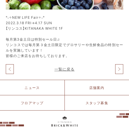
°˖✧NEW LIFE Fair✧˖°
2022.3.18 FRI→4.17 SUN
【リンコス】KITANAKA WHITE 1F
毎月第3金土日は特別セール日♫
リンコスでは毎月第３金土日限定でグロサリーや生鮮食品の特別セー
ルを実施しています！
皆様のご来店をお待ちしております。
一覧に戻る
投
稿
ナ
北
ニュース
店舗案内
ビ
仲
ゲ
ブ
ー
リ
フロアマップ
スタッフ募集
シ
ッ
ョ
ク
ン
&
ホ
ワ