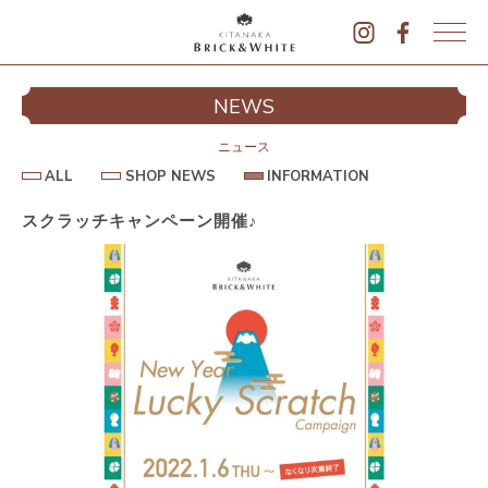
K
I
シ
NEWS
T
イ
A
N
ニュース
A
A
S
I
ALL
SHOP NEWS
INFORMATION
L
K
H
N
L
O
F
A
P
O
スクラッチキャンペーン開催♪
B
N
R
E
M
R
W
A
I
S
T
I
C
O
K
N
&
駐
W
H
I
T
E