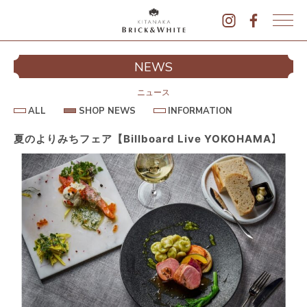
K
I
シ
NEWS
T
イ
A
N
ニュース
A
A
S
I
ALL
SHOP NEWS
INFORMATION
L
K
H
N
L
O
F
A
P
O
夏のよりみちフェア【Billboard Live YOKOHAMA】
B
N
R
E
M
R
W
A
I
S
T
I
C
O
K
N
&
駐
W
H
I
T
E