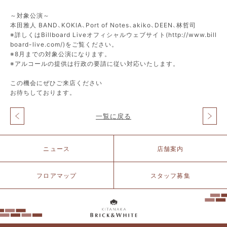
～対象公演～
本田雅人 BAND、KOKIA、Port of Notes、akiko、DEEN、林哲司
※詳しくはBillboard Liveオフィシャルウェブサイト(http://www.bill
board-live.com/)をご覧ください。
※8月までの対象公演になります。
※アルコールの提供は行政の要請に従い対応いたします。
この機会にぜひご来店ください
お待ちしております。
一覧に戻る
投
稿
ナ
北
ニュース
店舗案内
ビ
仲
ゲ
ブ
ー
リ
フロアマップ
スタッフ募集
シ
ッ
ョ
ク
ン
&
ホ
ワ
イ