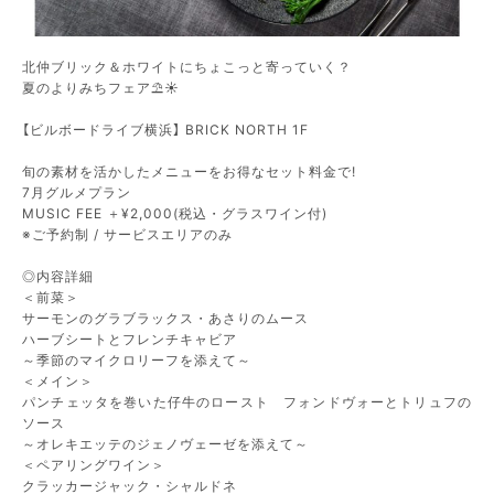
北仲ブリック＆ホワイトにちょこっと寄っていく？
夏のよりみちフェア⛱☀
【ビルボードライブ横浜】 BRICK NORTH 1F
旬の素材を活かしたメニューをお得なセット料金で!
7月グルメプラン
MUSIC FEE ＋¥2,000(税込・グラスワイン付)
※ご予約制 / サービスエリアのみ
◎内容詳細
＜前菜＞
サーモンのグラブラックス・あさりのムース
ハーブシートとフレンチキャビア
～季節のマイクロリーフを添えて～
＜メイン＞
パンチェッタを巻いた仔牛のロースト フォンドヴォーとトリュフの
ソース
～オレキエッテのジェノヴェーゼを添えて～
＜ペアリングワイン＞
クラッカージャック・シャルドネ