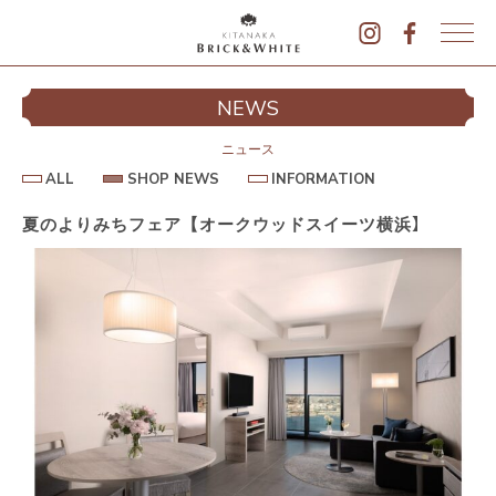
K
I
シ
NEWS
T
イ
A
N
ニュース
A
A
S
I
ALL
SHOP NEWS
INFORMATION
L
K
H
N
L
O
F
A
P
O
夏のよりみちフェア【オークウッドスイーツ横浜】
B
N
R
E
M
R
W
A
I
S
T
I
C
O
K
N
&
駐
W
H
I
T
E