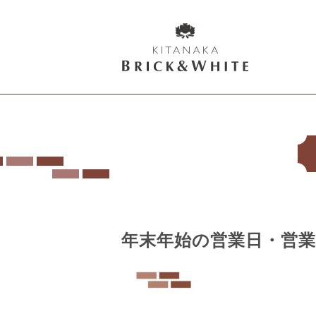
K
I
T
A
N
A
K
A
B
年末年始の営業日・営
R
I
C
K