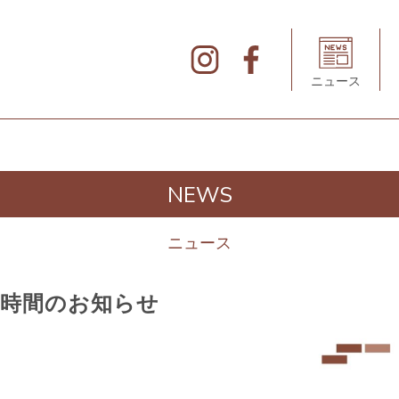
北
仲
ブ
リ
ニュース
ッ
ク
&
ホ
ワ
イ
ト
の
デ
NEWS
ィ
レ
ク
ト
ニュース
リ
業時間のお知らせ