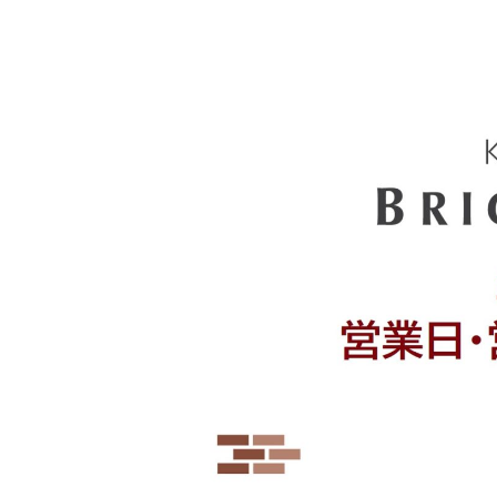
&
W
H
I
T
E