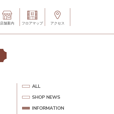
店舗案内
フロアマップ
アクセス
A
ALL
L
SHOP NEWS
S
L
H
INFORMATION
I
O