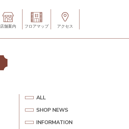
店舗案内
フロアマップ
アクセス
A
ALL
L
SHOP NEWS
S
L
H
INFORMATION
I
O