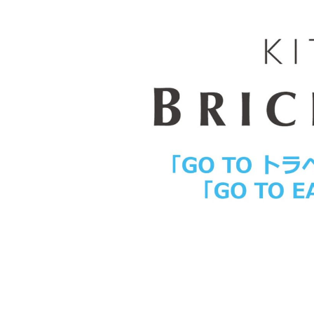
&
W
H
I
T
E