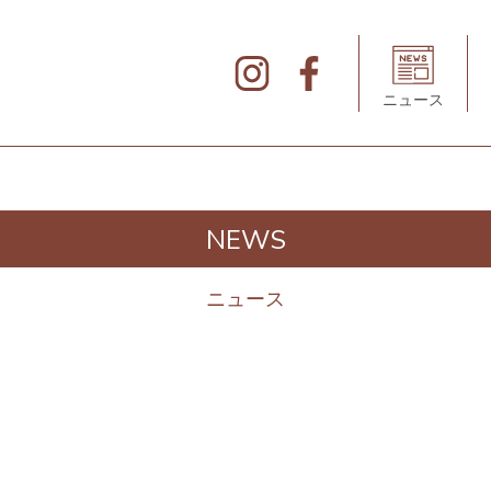
北
仲
ブ
リ
ニュース
ッ
ク
&
ホ
ワ
イ
ト
の
デ
NEWS
ィ
レ
ク
ト
ニュース
リ