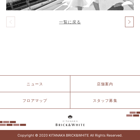
一覧に戻る
投
稿
ナ
ビ
ゲ
ー
シ
ョ
ン
北
ニュース
店舗案内
仲
ブ
リ
フロアマップ
スタッフ募集
ッ
ク
&
ホ
ワ
イ
Copyright © 2020 KITANAKA BRICK&WHITE All Rights Reserved.
ト