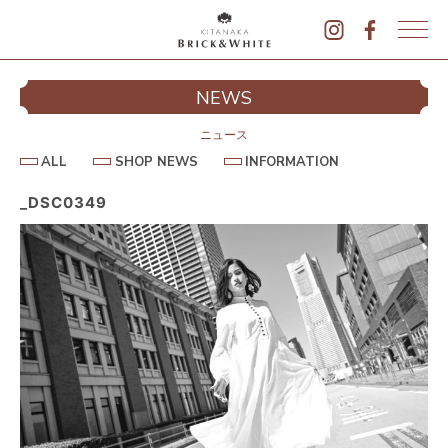
K
I
シ
NEWS
T
イ
A
N
ニュース
A
A
S
I
ALL
SHOP NEWS
INFORMATION
L
K
H
N
L
O
F
A
P
O
_DSC0349
B
N
R
E
M
R
W
A
I
S
T
I
C
O
K
N
&
駐
W
H
I
T
E