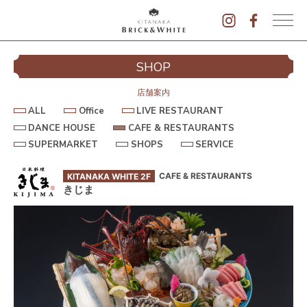
K
I
シ
SHOP
T
イ
A
N
店舗案内
A
A
O
L
ALL
Office
LIVE RESTAURANT
K
L
f
I
D
C
L
f
V
DANCE HOUSE
CAFE & RESTAURANTS
A
A
A
i
E
S
S
S
N
F
B
SUPERMARKET
SHOPS
SERVICE
c
R
U
H
E
C
E
e
E
R
P
O
R
E
&
S
E
P
V
I
H
R
T
CAFE & RESTAURANTS
KITANAKA WHITE 2F
R
S
I
O
E
A
C
M
C
U
S
きじま
U
K
A
E
S
T
R
R
E
A
A
&
駐
K
U
N
W
E
R
T
T
A
H
N
I
T
S
T
E