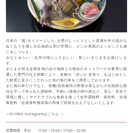
日本の「蔵」をイメージした、土壁のしっとりとした質感や木の温かな
ぬくもりを感じる伝統的な和の空間に、どこか異国のエッセンスも感
じるしつらえ。
みなとみらい・北仲の地にふさわしい、新しいきじまをお届けしま
す。
きじまが誇る全国各地の浜や漁師との独自のネットワークや業界に精
通した専門の仕入部隊により、名物の「活いか 姿造り」をはじめとし
た鮮度と旨さにこだわった旬の海の幸をご用意しております。
また海の幸だけでなく、有機/自然栽培の野菜や昔ながらの伝統的な製
法を守って作られた調味料、平飼い/放牧の卵や肉など、安心・安全で
環境に優しくサステナブルな食材を使って化学調味料・保存料・合成
着色料・合成香料無添加の和食で皆様をおもてなしいたします。
＜KIJIMA Instagramはこちら ＞
営業時間
平日 11:00～15:00 / 17:00～22:00