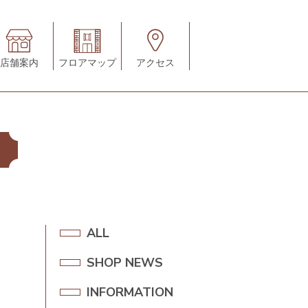
店舗案内
フロアマップ
アクセス
A
ALL
L
SHOP NEWS
S
L
H
INFORMATION
I
O