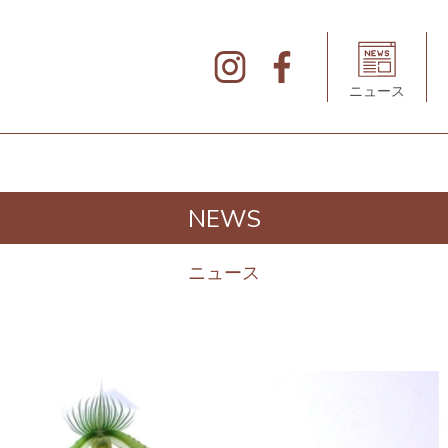
北
仲
ブ
リ
ニュース
ッ
ク
&
ホ
ワ
イ
ト
の
デ
NEWS
ィ
レ
ク
ト
ニュース
リ