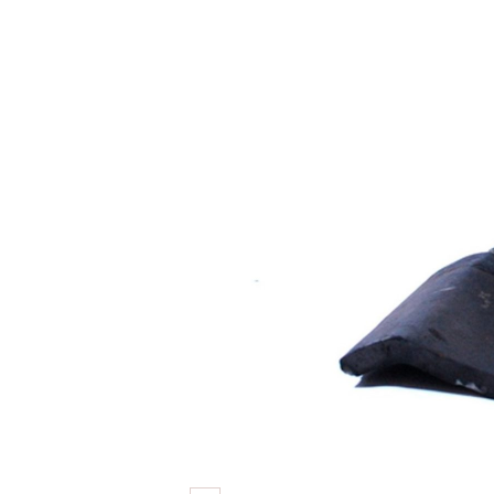
&
W
H
I
T
E